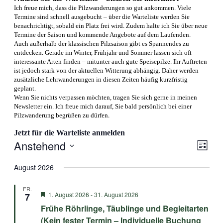
Ich freue mich, dass die Pilzwanderungen so gut ankommen. Viele
Termine sind schnell ausgebucht – über die Warteliste werden Sie
benachrichtigt, sobald ein Platz frei wird. Zudem halte ich Sie über neue
Termine der Saison und kommende Angebote auf dem Laufenden.
Auch außerhalb der klassischen Pilzsaison gibt es Spannendes zu
entdecken. Gerade im Winter, Frühjahr und Sommer lassen sich oft
interessante Arten finden – mitunter auch gute Speisepilze. Ihr Auftreten
ist jedoch stark von der aktuellen Witterung abhängig. Daher werden
zusätzliche Lehrwanderungen in diesen Zeiten häufig kurzfristig
geplant.
Wenn Sie nichts verpassen möchten, tragen Sie sich gerne in meinen
Newsletter ein. Ich freue mich darauf, Sie bald persönlich bei einer
.
Pilzwanderung begrüßen zu dürfen
Jetzt für die Warteliste anmelden
Anstehend
Ansic
Veran
Liste
Ansic
Navig
Datum
Navig
wählen.
August 2026
FR.
Empfohlen
1. August 2026
-
31. August 2026
7
Frühe Röhrlinge, Täublinge und Begleitarten
(Kein fester Termin – Individuelle Buchung