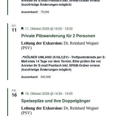
Anreise Ihr E-mail Postfach inkl. SPAM-Ordner erneut
(kurzfristige Änderungen möglich)
75,00€
Ausverkauft
SO.
Empfohlen
11. Oktober 2026 @ 16:00
-
18:30
11
Private Pilzwanderung für 2 Personen
Leitung der Exkursion:
Dr. Reinhard Wegner
(PSV)
📍KÖLNER UMLAND (K/GL/LEV) • Treffpunktdetails per E-
Mail etwa 14 Tage vor dem Termin. Bitte prüfen Sie vor
Anreise Ihr E-mail Postfach inkl. SPAM-Ordner erneut
(kurzfristige Änderungen möglich)
200,00€
Ausverkauft
FR.
Empfohlen
16. Oktober 2026 @ 14:30
-
19:00
16
Speisepilze und ihre Doppelgänger
Leitung der Exkursion:
Dr. Reinhard Wegner
(PSV)