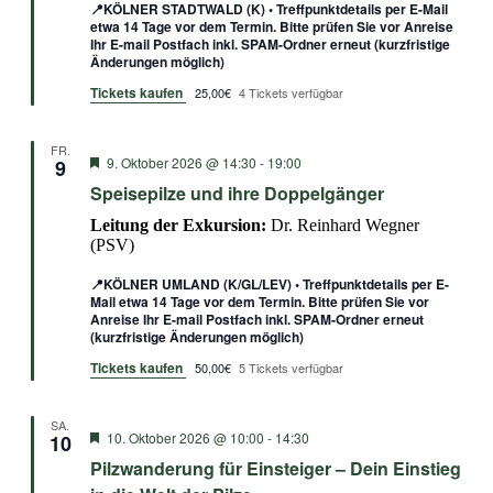
📍KÖLNER STADTWALD (K) • Treffpunktdetails per E-Mail
etwa 14 Tage vor dem Termin. Bitte prüfen Sie vor Anreise
Ihr E-mail Postfach inkl. SPAM-Ordner erneut (kurzfristige
Änderungen möglich)
Tickets kaufen
25,00€
4 Tickets verfügbar
FR.
Empfohlen
9. Oktober 2026 @ 14:30
-
19:00
9
Speisepilze und ihre Doppelgänger
Leitung der Exkursion:
Dr. Reinhard Wegner
(PSV)
📍KÖLNER UMLAND (K/GL/LEV) • Treffpunktdetails per E-
Mail etwa 14 Tage vor dem Termin. Bitte prüfen Sie vor
Anreise Ihr E-mail Postfach inkl. SPAM-Ordner erneut
(kurzfristige Änderungen möglich)
Tickets kaufen
50,00€
5 Tickets verfügbar
SA.
Empfohlen
10. Oktober 2026 @ 10:00
-
14:30
10
Pilzwanderung für Einsteiger – Dein Einstieg