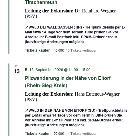
Tirschenreuth
Leitung der Exkursion:
Dr. Reinhard Wegner
(PSV)
📍WALD BEI WALDSASSEN (TIR) • Treffpunktdetails per E-
Mail etwa 14 Tage vor dem Termin. Bitte prüfen Sie vor
Anreise Ihr E-mail Postfach inkl. SPAM-Ordner erneut
(kurzfristige Änderungen möglich)
Tickets kaufen
40,00€
10 Tickets verfügbar
SO.
Empfohlen
13. September 2026 @ 11:00
-
15:00
13
Pilzwanderung in der Nähe von Eitorf
(Rhein-Sieg-Kreis)
Leitung der Exkursion:
Hans Euteneur-Wagner
(PSV)
📍WALD IN DER NÄHE VON EITORF (SU) • Treffpunktdetails
per E-Mail etwa 14 Tage vor dem Termin. Bitte prüfen Sie
vor Anreise Ihr E-mail Postfach inkl. SPAM-Ordner erneut
(kurzfristige Änderungen möglich)
Tickets kaufen
50,00€
14 Tickets verfügbar