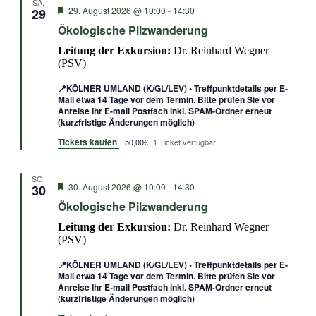
SA.
Empfohlen
29. August 2026 @ 10:00
-
14:30
29
Ökologische Pilzwanderung
Leitung der Exkursion:
Dr. Reinhard Wegner
(PSV)
📍KÖLNER UMLAND (K/GL/LEV) • Treffpunktdetails per E-
Mail etwa 14 Tage vor dem Termin. Bitte prüfen Sie vor
Anreise Ihr E-mail Postfach inkl. SPAM-Ordner erneut
(kurzfristige Änderungen möglich)
Tickets kaufen
50,00€
1 Ticket verfügbar
SO.
Empfohlen
30. August 2026 @ 10:00
-
14:30
30
Ökologische Pilzwanderung
Leitung der Exkursion:
Dr. Reinhard Wegner
(PSV)
📍KÖLNER UMLAND (K/GL/LEV) • Treffpunktdetails per E-
Mail etwa 14 Tage vor dem Termin. Bitte prüfen Sie vor
Anreise Ihr E-mail Postfach inkl. SPAM-Ordner erneut
(kurzfristige Änderungen möglich)