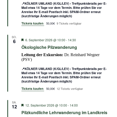
📍KÖLNER UMLAND (K/GL/LEV) • Treffpunktdetails per E-
Mail etwa 14 Tage vor dem Termin. Bitte prüfen Sie vor
Anreise Ihr E-mail Postfach inkl. SPAM-Ordner erneut
(kurzfristige Änderungen möglich)
Tickets kaufen
50,00€
9 Tickets verfügbar
SO.
Empfohlen
6. September 2026 @ 10:00
-
14:30
6
Ökologische Pilzwanderung
Leitung der Exkursion:
Dr. Reinhard Wegner
(PSV)
📍KÖLNER UMLAND (K/GL/LEV) • Treffpunktdetails per E-
Mail etwa 14 Tage vor dem Termin. Bitte prüfen Sie vor
Anreise Ihr E-mail Postfach inkl. SPAM-Ordner erneut
(kurzfristige Änderungen möglich)
Tickets kaufen
50,00€
12 Tickets verfügbar
SA.
Empfohlen
12. September 2026 @ 10:00
-
14:00
12
Pilzkundliche Lehrwanderung im Landkreis