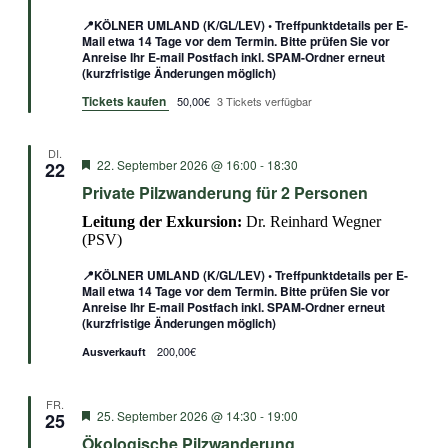
📍KÖLNER UMLAND (K/GL/LEV) • Treffpunktdetails per E-
Mail etwa 14 Tage vor dem Termin. Bitte prüfen Sie vor
Anreise Ihr E-mail Postfach inkl. SPAM-Ordner erneut
(kurzfristige Änderungen möglich)
Tickets kaufen
50,00€
3 Tickets verfügbar
DI.
Empfohlen
22. September 2026 @ 16:00
-
18:30
22
Private Pilzwanderung für 2 Personen
Leitung der Exkursion:
Dr. Reinhard Wegner
(PSV)
📍KÖLNER UMLAND (K/GL/LEV) • Treffpunktdetails per E-
Mail etwa 14 Tage vor dem Termin. Bitte prüfen Sie vor
Anreise Ihr E-mail Postfach inkl. SPAM-Ordner erneut
(kurzfristige Änderungen möglich)
200,00€
Ausverkauft
FR.
Empfohlen
25. September 2026 @ 14:30
-
19:00
25
Ökologische Pilzwanderung