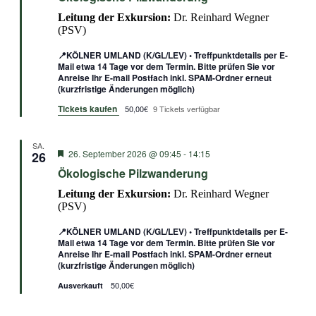
Leitung der Exkursion:
Dr. Reinhard Wegner
(PSV)
📍KÖLNER UMLAND (K/GL/LEV) • Treffpunktdetails per E-
Mail etwa 14 Tage vor dem Termin. Bitte prüfen Sie vor
Anreise Ihr E-mail Postfach inkl. SPAM-Ordner erneut
(kurzfristige Änderungen möglich)
Tickets kaufen
50,00€
9 Tickets verfügbar
SA.
Empfohlen
26. September 2026 @ 09:45
-
14:15
26
Ökologische Pilzwanderung
Leitung der Exkursion:
Dr. Reinhard Wegner
(PSV)
📍KÖLNER UMLAND (K/GL/LEV) • Treffpunktdetails per E-
Mail etwa 14 Tage vor dem Termin. Bitte prüfen Sie vor
Anreise Ihr E-mail Postfach inkl. SPAM-Ordner erneut
(kurzfristige Änderungen möglich)
50,00€
Ausverkauft