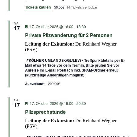
Tickets kaufen
50,00€
14 Tickets verfügbar
SA.
Empfohlen
17. Oktober 2026 @ 16:00
-
18:30
17
Private Pilzwanderung für 2 Personen
Leitung der Exkursion:
Dr. Reinhard Wegner
(PSV)
📍KÖLNER UMLAND (K/GL/LEV) • Treffpunktdetails per E-
Mail etwa 14 Tage vor dem Termin. Bitte prüfen Sie vor
Anreise Ihr E-mail Postfach inkl. SPAM-Ordner erneut
(kurzfristige Änderungen möglich)
200,00€
Ausverkauft
SA.
Empfohlen
17. Oktober 2026 @ 19:00
-
20:30
17
Pilzsprechstunde
Leitung der Exkursion:
Dr. Reinhard Wegner
(PSV)