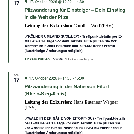
Empfohlen
17. Oktober 2026 @ 10:00
-
14:30
17
Pilzwanderung für Einsteiger – Dein Einstieg
in die Welt der Pilze
Leitung der Exkursion:
Carolina Wolf (PSV)
📍KÖLNER UMLAND (K/GL/LEV) • Treffpunktdetails per E-
Mail etwa 14 Tage vor dem Termin. Bitte prüfen Sie vor
Anreise Ihr E-mail Postfach inkl. SPAM-Ordner erneut
(kurzfristige Änderungen möglich)
Tickets kaufen
50,00€
3 Tickets verfügbar
SA.
Empfohlen
17. Oktober 2026 @ 11:00
-
15:00
17
Pilzwanderung in der Nähe von Eitorf
(Rhein-Sieg-Kreis)
Leitung der Exkursion:
Hans Euteneur-Wagner
(PSV)
📍WALD IN DER NÄHE VON EITORF (SU) • Treffpunktdetails
per E-Mail etwa 14 Tage vor dem Termin. Bitte prüfen Sie
vor Anreise Ihr E-mail Postfach inkl. SPAM-Ordner erneut
(kurzfristige Änderungen möglich)