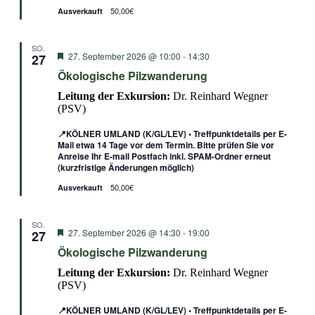
50,00€
Ausverkauft
SO.
Empfohlen
27. September 2026 @ 10:00
-
14:30
27
Ökologische Pilzwanderung
Leitung der Exkursion:
Dr. Reinhard Wegner
(PSV)
📍KÖLNER UMLAND (K/GL/LEV) • Treffpunktdetails per E-
Mail etwa 14 Tage vor dem Termin. Bitte prüfen Sie vor
Anreise Ihr E-mail Postfach inkl. SPAM-Ordner erneut
(kurzfristige Änderungen möglich)
50,00€
Ausverkauft
SO.
Empfohlen
27. September 2026 @ 14:30
-
19:00
27
Ökologische Pilzwanderung
Leitung der Exkursion:
Dr. Reinhard Wegner
(PSV)
📍KÖLNER UMLAND (K/GL/LEV) • Treffpunktdetails per E-