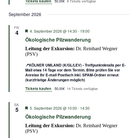
Tickets kaufen
50,00€
9 Tickets verfügbar
September 2026
FR.
Empfohlen
4. September 2026 @ 14:30
-
19:00
4
Ökologische Pilzwanderung
Leitung der Exkursion:
Dr. Reinhard Wegner
(PSV)
📍KÖLNER UMLAND (K/GL/LEV) • Treffpunktdetails per E-
Mail etwa 14 Tage vor dem Termin. Bitte prüfen Sie vor
Anreise Ihr E-mail Postfach inkl. SPAM-Ordner erneut
(kurzfristige Änderungen möglich)
Tickets kaufen
50,00€
14 Tickets verfügbar
SA.
Empfohlen
5. September 2026 @ 10:00
-
14:30
5
Ökologische Pilzwanderung
Leitung der Exkursion:
Dr. Reinhard Wegner
(PSV)