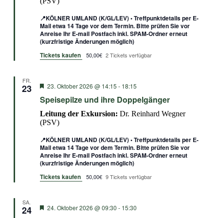
(PSV)
📍KÖLNER UMLAND (K/GL/LEV) • Treffpunktdetails per E-
Mail etwa 14 Tage vor dem Termin. Bitte prüfen Sie vor
Anreise Ihr E-mail Postfach inkl. SPAM-Ordner erneut
(kurzfristige Änderungen möglich)
Tickets kaufen
50,00€
2 Tickets verfügbar
FR.
Empfohlen
23. Oktober 2026 @ 14:15
-
18:15
23
Speisepilze und ihre Doppelgänger
Leitung der Exkursion:
Dr. Reinhard Wegner
(PSV)
📍KÖLNER UMLAND (K/GL/LEV) • Treffpunktdetails per E-
Mail etwa 14 Tage vor dem Termin. Bitte prüfen Sie vor
Anreise Ihr E-mail Postfach inkl. SPAM-Ordner erneut
(kurzfristige Änderungen möglich)
Tickets kaufen
50,00€
9 Tickets verfügbar
SA.
Empfohlen
24. Oktober 2026 @ 09:30
-
15:30
24