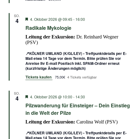
SO.
Empfohlen
4. Oktober 2026 @ 09:45
-
16:00
4
Radikale Mykologie
Leitung der Exkursion:
Dr. Reinhard Wegner
(PSV)
📍KÖLNER UMLAND (K/GL/LEV) • Treffpunktdetails per E-
Mail etwa 14 Tage vor dem Termin. Bitte prüfen Sie vor
Anreise Ihr E-mail Postfach inkl. SPAM-Ordner erneut
(kurzfristige Änderungen möglich)
Tickets kaufen
75,00€
4 Tickets verfügbar
SO.
Empfohlen
4. Oktober 2026 @ 10:00
-
14:30
4
Pilzwanderung für Einsteiger – Dein Einstieg
in die Welt der Pilze
Leitung der Exkursion:
Carolina Wolf (PSV)
📍KÖLNER UMLAND (K/GL/LEV) • Treffpunktdetails per E-
Mail etwa 14 Tage vor dem Termin. Bitte prüfen Sie vor