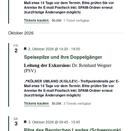
Mail etwa 14 Tage vor dem Termin. Bitte prüfen Sie vor
Anreise Ihr E-mail Postfach inkl. SPAM-Ordner erneut
(kurzfristige Änderungen möglich)
Tickets kaufen
50,00€
1 Ticket verfügbar
Oktober 2026
FR.
Empfohlen
2. Oktober 2026 @ 14:30
-
19:00
2
Speisepilze und ihre Doppelgänger
Leitung der Exkursion:
Dr. Reinhard Wegner
(PSV)
📍KÖLNER UMLAND (K/GL/LEV) • Treffpunktdetails per E-
Mail etwa 14 Tage vor dem Termin. Bitte prüfen Sie vor
Anreise Ihr E-mail Postfach inkl. SPAM-Ordner erneut
(kurzfristige Änderungen möglich)
Tickets kaufen
50,00€
3 Tickets verfügbar
SA.
Empfohlen
3. Oktober 2026 @ 09:45
-
15:45
3
Pilze des Bergischen Landes (Schwerpunkt