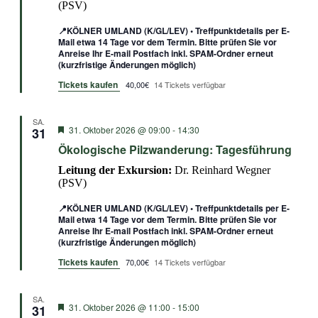
(PSV)
📍KÖLNER UMLAND (K/GL/LEV) • Treffpunktdetails per E-
Mail etwa 14 Tage vor dem Termin. Bitte prüfen Sie vor
Anreise Ihr E-mail Postfach inkl. SPAM-Ordner erneut
(kurzfristige Änderungen möglich)
Tickets kaufen
40,00€
14 Tickets verfügbar
SA.
Empfohlen
31. Oktober 2026 @ 09:00
-
14:30
31
Ökologische Pilzwanderung: Tagesführung
Leitung der Exkursion:
Dr. Reinhard Wegner
(PSV)
📍KÖLNER UMLAND (K/GL/LEV) • Treffpunktdetails per E-
Mail etwa 14 Tage vor dem Termin. Bitte prüfen Sie vor
Anreise Ihr E-mail Postfach inkl. SPAM-Ordner erneut
(kurzfristige Änderungen möglich)
Tickets kaufen
70,00€
14 Tickets verfügbar
SA.
Empfohlen
31. Oktober 2026 @ 11:00
-
15:00
31