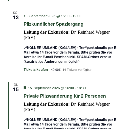
SO.
13. September 2026 @ 16:00
-
19:00
13
Pilzkundlicher Spaziergang
Leitung der Exkursion:
Dr. Reinhard Wegner
(PSV)
📍KÖLNER UMLAND (K/GL/LEV) • Treffpunktdetails per E-
Mail etwa 14 Tage vor dem Termin. Bitte prüfen Sie vor
Anreise Ihr E-mail Postfach inkl. SPAM-Ordner erneut
(kurzfristige Änderungen möglich)
Tickets kaufen
40,00€
14 Tickets verfügbar
DI.
Empfohlen
15. September 2026 @ 16:00
-
18:30
15
Private Pilzwanderung für 2 Personen
Leitung der Exkursion:
Dr. Reinhard Wegner
(PSV)
📍KÖLNER UMLAND (K/GL/LEV) • Treffpunktdetails per E-
Mail etwa 14 Tage vor dem Termin. Bitte prüfen Sie vor
Anreise Ihr E-mail Postfach inkl. SPAM-Ordner erneut