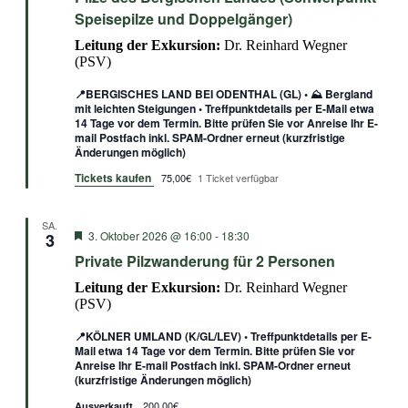
Speisepilze und Doppelgänger)
Leitung der Exkursion:
Dr. Reinhard Wegner
(PSV)
📍BERGISCHES LAND BEI ODENTHAL (GL) • ⛰️ Bergland
mit leichten Steigungen • Treffpunktdetails per E-Mail etwa
14 Tage vor dem Termin. Bitte prüfen Sie vor Anreise Ihr E-
mail Postfach inkl. SPAM-Ordner erneut (kurzfristige
Änderungen möglich)
Tickets kaufen
75,00€
1 Ticket verfügbar
SA.
Empfohlen
3. Oktober 2026 @ 16:00
-
18:30
3
Private Pilzwanderung für 2 Personen
Leitung der Exkursion:
Dr. Reinhard Wegner
(PSV)
📍KÖLNER UMLAND (K/GL/LEV) • Treffpunktdetails per E-
Mail etwa 14 Tage vor dem Termin. Bitte prüfen Sie vor
Anreise Ihr E-mail Postfach inkl. SPAM-Ordner erneut
(kurzfristige Änderungen möglich)
200,00€
Ausverkauft