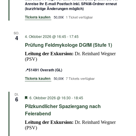
Anreise Ihr E-mail Postfach inkl. SPAM-Ordner erneut
(kurzfristige Änderungen möglich)
Tickets kaufen
50,00€
1 Ticket verfügbar
SO.
4. Oktober 2026 @ 16:45
-
17:45
4
Prüfung Feldmykologe DGfM (Stufe 1)
Leitung der Exkursion:
Dr. Reinhard Wegner
(PSV)
📍51491 Overath (GL)
Tickets kaufen
50,00€
7 Tickets verfügbar
DI.
Empfohlen
6. Oktober 2026 @ 16:30
-
18:45
6
Pilzkundlicher Spaziergang nach
Feierabend
Leitung der Exkursion:
Dr. Reinhard Wegner
(PSV)