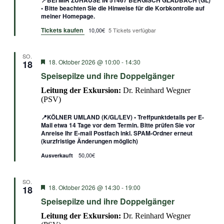
📍BEI MIR ZUHAUSE IN 51467 BERGISCH GLADBACH (GL)
• Bitte beachten Sie die Hinweise für die Korbkontrolle auf
meiner Homepage.
Tickets kaufen
10,00€
5 Tickets verfügbar
SO.
Empfohlen
18. Oktober 2026 @ 10:00
-
14:30
18
Speisepilze und ihre Doppelgänger
Leitung der Exkursion:
Dr. Reinhard Wegner
(PSV)
📍KÖLNER UMLAND (K/GL/LEV) • Treffpunktdetails per E-
Mail etwa 14 Tage vor dem Termin. Bitte prüfen Sie vor
Anreise Ihr E-mail Postfach inkl. SPAM-Ordner erneut
(kurzfristige Änderungen möglich)
50,00€
Ausverkauft
SO.
Empfohlen
18. Oktober 2026 @ 14:30
-
19:00
18
Speisepilze und ihre Doppelgänger
Leitung der Exkursion:
Dr. Reinhard Wegner