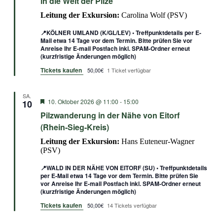
in die Welt der Pilze
Leitung der Exkursion:
Carolina Wolf (PSV)
📍KÖLNER UMLAND (K/GL/LEV) • Treffpunktdetails per E-
Mail etwa 14 Tage vor dem Termin. Bitte prüfen Sie vor
Anreise Ihr E-mail Postfach inkl. SPAM-Ordner erneut
(kurzfristige Änderungen möglich)
Tickets kaufen
50,00€
1 Ticket verfügbar
SA.
Empfohlen
10. Oktober 2026 @ 11:00
-
15:00
10
Pilzwanderung in der Nähe von Eitorf
(Rhein-Sieg-Kreis)
Leitung der Exkursion:
Hans Euteneur-Wagner
(PSV)
📍WALD IN DER NÄHE VON EITORF (SU) • Treffpunktdetails
per E-Mail etwa 14 Tage vor dem Termin. Bitte prüfen Sie
vor Anreise Ihr E-mail Postfach inkl. SPAM-Ordner erneut
(kurzfristige Änderungen möglich)
Tickets kaufen
50,00€
14 Tickets verfügbar