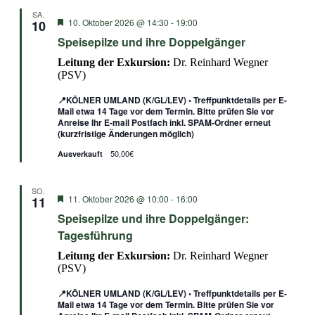
SA.
Empfohlen
10. Oktober 2026 @ 14:30
-
19:00
10
Speisepilze und ihre Doppelgänger
Leitung der Exkursion:
Dr. Reinhard Wegner
(PSV)
📍KÖLNER UMLAND (K/GL/LEV) • Treffpunktdetails per E-
Mail etwa 14 Tage vor dem Termin. Bitte prüfen Sie vor
Anreise Ihr E-mail Postfach inkl. SPAM-Ordner erneut
(kurzfristige Änderungen möglich)
50,00€
Ausverkauft
SO.
Empfohlen
11. Oktober 2026 @ 10:00
-
16:00
11
Speisepilze und ihre Doppelgänger:
Tagesführung
Leitung der Exkursion:
Dr. Reinhard Wegner
(PSV)
📍KÖLNER UMLAND (K/GL/LEV) • Treffpunktdetails per E-
Mail etwa 14 Tage vor dem Termin. Bitte prüfen Sie vor