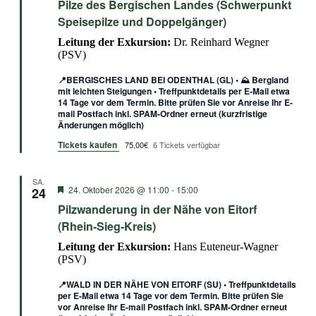
Pilze des Bergischen Landes (Schwerpunkt
Speisepilze und Doppelgänger)
Leitung der Exkursion:
Dr. Reinhard Wegner
(PSV)
📍BERGISCHES LAND BEI ODENTHAL (GL) • ⛰️ Bergland
mit leichten Steigungen • Treffpunktdetails per E-Mail etwa
14 Tage vor dem Termin. Bitte prüfen Sie vor Anreise Ihr E-
mail Postfach inkl. SPAM-Ordner erneut (kurzfristige
Änderungen möglich)
Tickets kaufen
75,00€
6 Tickets verfügbar
SA.
Empfohlen
24. Oktober 2026 @ 11:00
-
15:00
24
Pilzwanderung in der Nähe von Eitorf
(Rhein-Sieg-Kreis)
Leitung der Exkursion:
Hans Euteneur-Wagner
(PSV)
📍WALD IN DER NÄHE VON EITORF (SU) • Treffpunktdetails
per E-Mail etwa 14 Tage vor dem Termin. Bitte prüfen Sie
vor Anreise Ihr E-mail Postfach inkl. SPAM-Ordner erneut