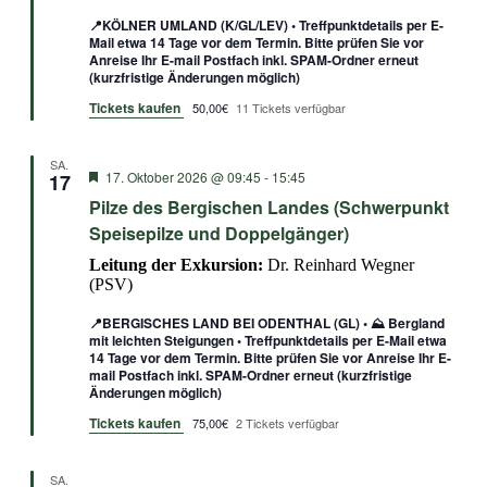
📍KÖLNER UMLAND (K/GL/LEV) • Treffpunktdetails per E-
Mail etwa 14 Tage vor dem Termin. Bitte prüfen Sie vor
Anreise Ihr E-mail Postfach inkl. SPAM-Ordner erneut
(kurzfristige Änderungen möglich)
Tickets kaufen
50,00€
11 Tickets verfügbar
SA.
Empfohlen
17. Oktober 2026 @ 09:45
-
15:45
17
Pilze des Bergischen Landes (Schwerpunkt
Speisepilze und Doppelgänger)
Leitung der Exkursion:
Dr. Reinhard Wegner
(PSV)
📍BERGISCHES LAND BEI ODENTHAL (GL) • ⛰️ Bergland
mit leichten Steigungen • Treffpunktdetails per E-Mail etwa
14 Tage vor dem Termin. Bitte prüfen Sie vor Anreise Ihr E-
mail Postfach inkl. SPAM-Ordner erneut (kurzfristige
Änderungen möglich)
Tickets kaufen
75,00€
2 Tickets verfügbar
SA.