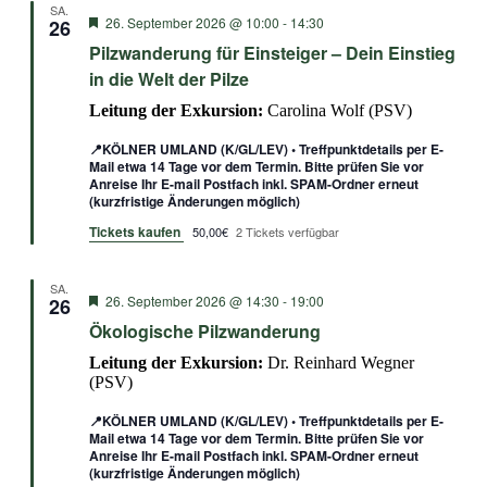
SA.
Empfohlen
26. September 2026 @ 10:00
-
14:30
26
Pilzwanderung für Einsteiger – Dein Einstieg
in die Welt der Pilze
Leitung der Exkursion:
Carolina Wolf (PSV)
📍KÖLNER UMLAND (K/GL/LEV) • Treffpunktdetails per E-
Mail etwa 14 Tage vor dem Termin. Bitte prüfen Sie vor
Anreise Ihr E-mail Postfach inkl. SPAM-Ordner erneut
(kurzfristige Änderungen möglich)
Tickets kaufen
50,00€
2 Tickets verfügbar
SA.
Empfohlen
26. September 2026 @ 14:30
-
19:00
26
Ökologische Pilzwanderung
Leitung der Exkursion:
Dr. Reinhard Wegner
(PSV)
📍KÖLNER UMLAND (K/GL/LEV) • Treffpunktdetails per E-
Mail etwa 14 Tage vor dem Termin. Bitte prüfen Sie vor
Anreise Ihr E-mail Postfach inkl. SPAM-Ordner erneut
(kurzfristige Änderungen möglich)