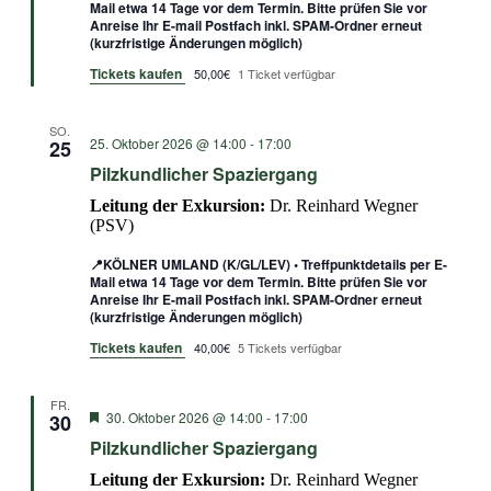
Mail etwa 14 Tage vor dem Termin. Bitte prüfen Sie vor
Anreise Ihr E-mail Postfach inkl. SPAM-Ordner erneut
(kurzfristige Änderungen möglich)
Tickets kaufen
50,00€
1 Ticket verfügbar
SO.
25. Oktober 2026 @ 14:00
-
17:00
25
Pilzkundlicher Spaziergang
Leitung der Exkursion:
Dr. Reinhard Wegner
(PSV)
📍KÖLNER UMLAND (K/GL/LEV) • Treffpunktdetails per E-
Mail etwa 14 Tage vor dem Termin. Bitte prüfen Sie vor
Anreise Ihr E-mail Postfach inkl. SPAM-Ordner erneut
(kurzfristige Änderungen möglich)
Tickets kaufen
40,00€
5 Tickets verfügbar
FR.
Empfohlen
30. Oktober 2026 @ 14:00
-
17:00
30
Pilzkundlicher Spaziergang
Leitung der Exkursion:
Dr. Reinhard Wegner