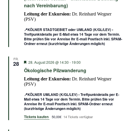
nach Vereinbarung)
Leitung der Exkursion:
Dr. Reinhard Wegner
(PSV)
📍KÖLNER STADTGEBIET oder UMLAND (K/GL/LEV) •
Treffpunktdetails per E-Mail etwa 14 Tage vor dem Termin.
Bitte prüfen Sie vor Anreise Ihr E-mail Postfach inkl. SPAM-
Ordner erneut (kurzfristige Änderungen möglich)
FR.
Empfohlen
28. August 2026 @ 14:30
-
19:00
28
Ökologische Pilzwanderung
Leitung der Exkursion:
Dr. Reinhard Wegner
(PSV)
📍KÖLNER UMLAND (K/GL/LEV) • Treffpunktdetails per E-
Mail etwa 14 Tage vor dem Termin. Bitte prüfen Sie vor
Anreise Ihr E-mail Postfach inkl. SPAM-Ordner erneut
(kurzfristige Änderungen möglich)
Tickets kaufen
50,00€
14 Tickets verfügbar