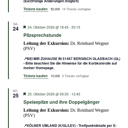
(kurzfristige Änderungen möglich)
Tickets kaufen
50,00€
14 Tickets verfügbar
SA.
Empfohlen
24. Oktober 2026 @ 18:45
-
20:15
24
Pilzsprechstunde
Leitung der Exkursion:
Dr. Reinhard Wegner
(PSV)
📍BEI MIR ZUHAUSE IN 51467 BERGISCH GLADBACH (GL)
• Bitte beachten Sie die Hinweise für die Korbkontrolle auf
meiner Homepage.
Tickets kaufen
10,00€
5 Tickets verfügbar
SO.
Empfohlen
25. Oktober 2026 @ 09:30
-
13:45
25
Speisepilze und ihre Doppelgänger
Leitung der Exkursion:
Dr. Reinhard Wegner
(PSV)
📍KÖLNER UMLAND (K/GL/LEV) • Treffpunktdetails per E-