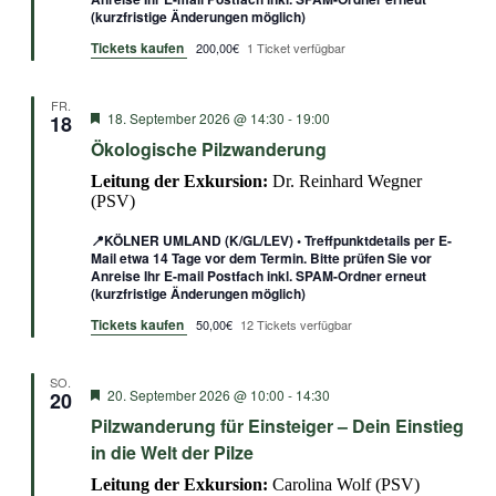
(kurzfristige Änderungen möglich)
Tickets kaufen
200,00€
1 Ticket verfügbar
FR.
Empfohlen
18. September 2026 @ 14:30
-
19:00
18
Ökologische Pilzwanderung
Leitung der Exkursion:
Dr. Reinhard Wegner
(PSV)
📍KÖLNER UMLAND (K/GL/LEV) • Treffpunktdetails per E-
Mail etwa 14 Tage vor dem Termin. Bitte prüfen Sie vor
Anreise Ihr E-mail Postfach inkl. SPAM-Ordner erneut
(kurzfristige Änderungen möglich)
Tickets kaufen
50,00€
12 Tickets verfügbar
SO.
Empfohlen
20. September 2026 @ 10:00
-
14:30
20
Pilzwanderung für Einsteiger – Dein Einstieg
in die Welt der Pilze
Leitung der Exkursion:
Carolina Wolf (PSV)