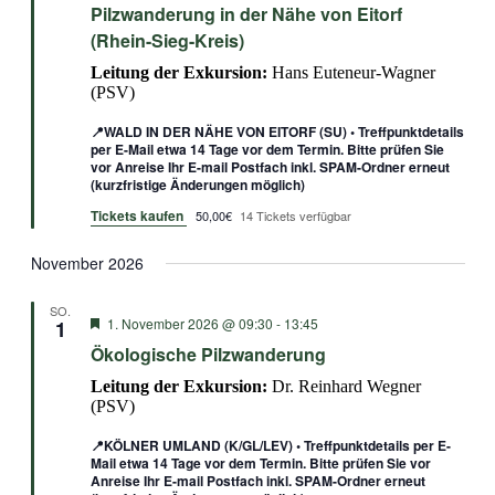
Pilzwanderung in der Nähe von Eitorf
(Rhein-Sieg-Kreis)
Leitung der Exkursion:
Hans Euteneur-Wagner
(PSV)
📍WALD IN DER NÄHE VON EITORF (SU) • Treffpunktdetails
per E-Mail etwa 14 Tage vor dem Termin. Bitte prüfen Sie
vor Anreise Ihr E-mail Postfach inkl. SPAM-Ordner erneut
(kurzfristige Änderungen möglich)
Tickets kaufen
50,00€
14 Tickets verfügbar
November 2026
SO.
Empfohlen
1. November 2026 @ 09:30
-
13:45
1
Ökologische Pilzwanderung
Leitung der Exkursion:
Dr. Reinhard Wegner
(PSV)
📍KÖLNER UMLAND (K/GL/LEV) • Treffpunktdetails per E-
Mail etwa 14 Tage vor dem Termin. Bitte prüfen Sie vor
Anreise Ihr E-mail Postfach inkl. SPAM-Ordner erneut