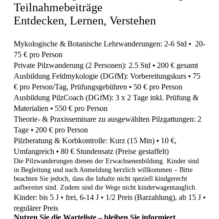
Teilnahmebeiträge
Entdecken, Lernen, Verstehen
Mykologische & Botanische Lehrwanderungen:
2-6 Std
20-
•
75 € pro Person
Private Pilzwanderung (2 Personen): 2.5 Std
200 € gesamt
•
Ausbildung Feldmykologie (DGfM): Vorbereitungskurs
75
•
€ pro Person/Tag, Prüfungsgebühren
50
€ pro Person
•
Ausbildung PilzCoach (DGfM): 3 x 2 Tage inkl. Prüfung &
Materialien
550 € pro Person
•
Theorie- & Praxisseminare zu ausgewählten Pilzgattungen: 2
Tage
200 € pro Person
•
Pilzberatung & Korbkontrolle: Kurz (15 Min)
10
€,
•
Umfangreich
80
€ Stundensatz (Preise gestaffelt)
•
Die Pilzwanderungen dienen der Erwachsenenbildung. Kinder sind
in Begleitung und nach Anmeldung herzlich willkommen – Bitte
beachten Sie jedoch, dass die Inhalte nicht speziell kindgerecht
aufbereitet sind. Zudem sind die Wege nicht kinderwagentauglich.
Kinder: bis 5 J
•
frei,
6-14 J
•
1/2 Preis (Barzahlung), ab 15 J
•
regulärer Preis
Nutzen Sie die Warteliste – bleiben Sie informiert