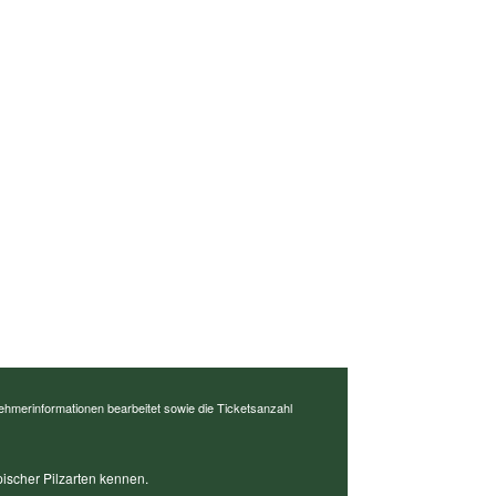
ehmerinformationen bearbeitet sowie die Ticketsanzahl
ypischer Pilzarten kennen.