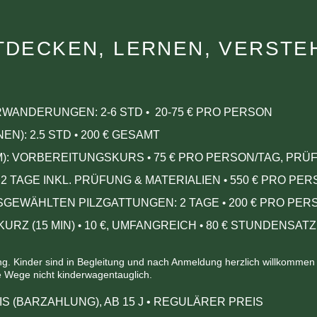
TDECKEN, LERNEN, VERSTE
HRWANDERUNGEN:
2-6 STD
20-75 € PRO PERSON
•
EN): 2.5 STD
200 € GESAMT
•
M): VORBEREITUNGSKURS
75 € PRO PERSON/TAG, P
•
 2 TAGE INKL. PRÜFUNG & MATERIALIEN
550 € PRO PE
•
USGEWÄHLTEN PILZGATTUNGEN: 2 TAGE
200 € PRO PER
•
URZ (15 MIN)
10
€, UMFANGREICH
80
€ STUNDENSATZ 
•
•
 Kinder sind in Begleitung und nach Anmeldung herzlich willkommen – 
ie Wege nicht kinderwagentauglich.
IS (BARZAHLUNG), AB 15 J
•
REGULÄRER PREIS