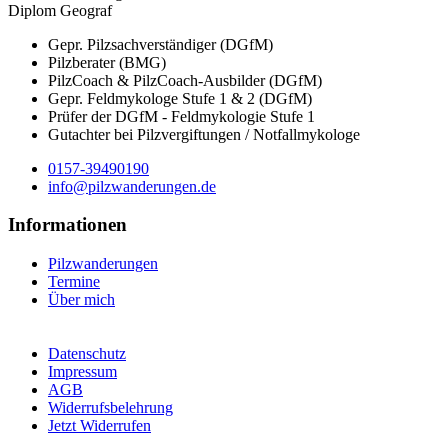
Diplom Geograf
Gepr. Pilzsachverständiger (DGfM)
Pilzberater (BMG)
PilzCoach & PilzCoach-Ausbilder (DGfM)
Gepr. Feldmykologe Stufe 1 & 2 (DGfM)
Prüfer der DGfM - Feldmykologie Stufe 1
Gutachter bei Pilzvergiftungen / Notfallmykologe
0157-39490190
info@pilzwanderungen.de
Informationen
Pilzwanderungen
Termine
Über mich
Datenschutz
Impressum
AGB
Widerrufsbelehrung
Jetzt Widerrufen