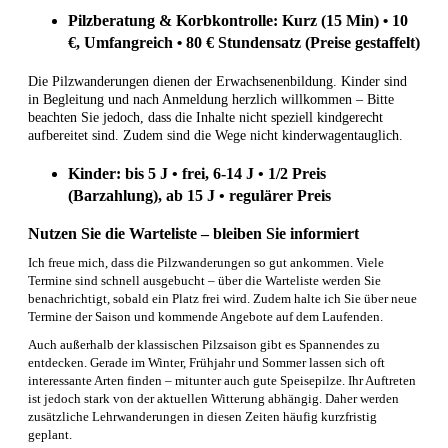
Pilzberatung & Korbkontrolle: Kurz (15 Min)
10
•
€, Umfangreich
80
€ Stundensatz (Preise gestaffelt)
•
Die Pilzwanderungen dienen der Erwachsenenbildung. Kinder sind
in Begleitung und nach Anmeldung herzlich willkommen – Bitte
beachten Sie jedoch, dass die Inhalte nicht speziell kindgerecht
aufbereitet sind. Zudem sind die Wege nicht kinderwagentauglich.
Kinder: bis 5 J
•
frei,
6-14 J
•
1/2 Preis
(Barzahlung), ab 15 J
•
regulärer Preis
Nutzen Sie die Warteliste – bleiben Sie informiert
Ich freue mich, dass die Pilzwanderungen so gut ankommen. Viele
Termine sind schnell ausgebucht – über die Warteliste werden Sie
benachrichtigt, sobald ein Platz frei wird. Zudem halte ich Sie über neue
Termine der Saison und kommende Angebote auf dem Laufenden.
Auch außerhalb der klassischen Pilzsaison gibt es Spannendes zu
entdecken. Gerade im Winter, Frühjahr und Sommer lassen sich oft
interessante Arten finden – mitunter auch gute Speisepilze. Ihr Auftreten
ist jedoch stark von der aktuellen Witterung abhängig. Daher werden
zusätzliche Lehrwanderungen in diesen Zeiten häufig kurzfristig
geplant.