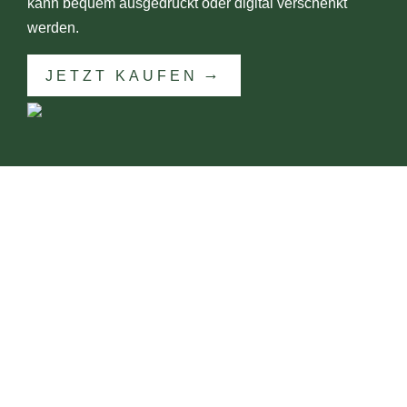
kann bequem ausgedruckt oder digital verschenkt
werden.
JETZT KAUFEN
KONTAKT
Dr. Reinhard Wegner
Diplom Geograf
Gepr. Pilzsachverständiger (DGfM)
Pilzberater (BMG)
PilzCoach & PilzCoach-Ausbilder
(DGfM)