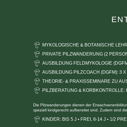
EN
MYKOLOGISCHE & BOTANISCHE LE
PRIVATE PILZWANDERUNG (2 PERSON
AUSBILDUNG FELDMYKOLOGIE (DGF
AUSBILDUNG PILZCOACH (DGFM): 3 X
THEORIE- & PRAXISSEMINARE ZU A
PILZBERATUNG & KORBKONTROLLE: K
Die Pilzwanderungen dienen der Erwachsenenbildung.
speziell kindgerecht aufbereitet sind. Zudem sind d
KINDER: BIS 5 J
•
FREI,
6-14 J
•
1/2 PRE