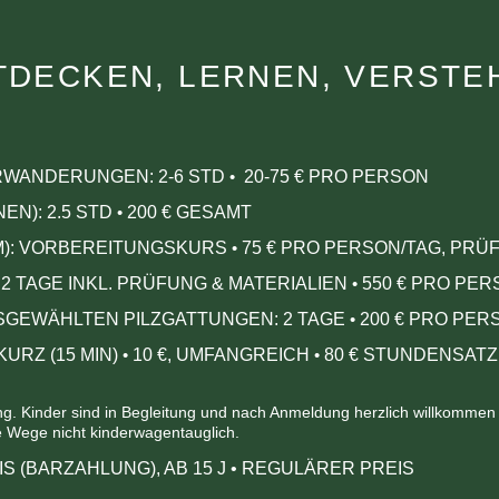
TDECKEN, LERNEN, VERSTE
HRWANDERUNGEN:
2-6 STD
20-75 € PRO PERSON
•
EN): 2.5 STD
200 € GESAMT
•
M): VORBEREITUNGSKURS
75 € PRO PERSON/TAG, P
•
 2 TAGE INKL. PRÜFUNG & MATERIALIEN
550 € PRO PE
•
USGEWÄHLTEN PILZGATTUNGEN: 2 TAGE
200 € PRO PER
•
URZ (15 MIN)
10
€, UMFANGREICH
80
€ STUNDENSATZ 
•
•
 Kinder sind in Begleitung und nach Anmeldung herzlich willkommen – 
ie Wege nicht kinderwagentauglich.
IS (BARZAHLUNG), AB 15 J
•
REGULÄRER PREIS