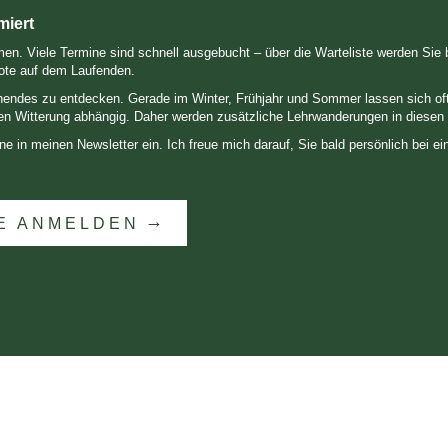
miert
. Viele Termine sind schnell ausgebucht – über die Warteliste werden Sie ben
ote auf dem Laufenden.
endes zu entdecken. Gerade im Winter, Frühjahr und Sommer lassen sich oft 
llen Witterung abhängig. Daher werden zusätzliche Lehrwanderungen in diesen Z
e in meinen Newsletter ein. Ich freue mich darauf, Sie bald persönlich bei e
TE ANMELDEN