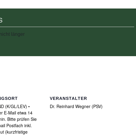
S
nicht länger
NGSORT
VERANSTALTER
 (K/GL/LEV) •
Dr. Reinhard Wegner (PSV)
per E-Mail etwa 14
n. Bitte prüfen Sie
ail Postfach inkl.
 (kurzfristige