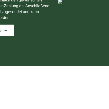
einfach den gewünschten
ne-Zahlung ab. Anschließend
l zugesendet und kann
erden.
N
INFORMATIONEN
Pilzwanderungen
Termine
Über mich