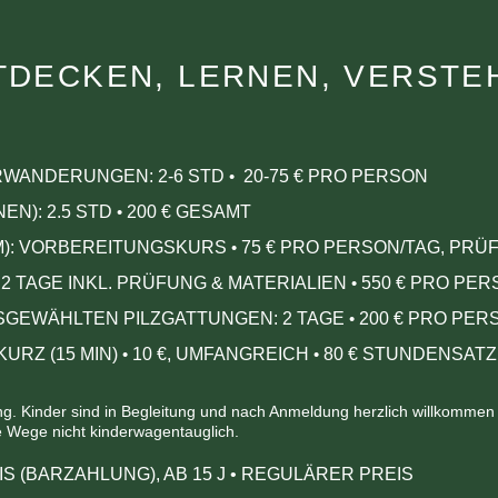
TDECKEN, LERNEN, VERSTE
HRWANDERUNGEN:
2-6 STD
20-75 € PRO PERSON
•
EN): 2.5 STD
200 € GESAMT
•
M): VORBEREITUNGSKURS
75 € PRO PERSON/TAG, P
•
 2 TAGE INKL. PRÜFUNG & MATERIALIEN
550 € PRO PE
•
USGEWÄHLTEN PILZGATTUNGEN: 2 TAGE
200 € PRO PER
•
URZ (15 MIN)
10
€, UMFANGREICH
80
€ STUNDENSATZ 
•
•
 Kinder sind in Begleitung und nach Anmeldung herzlich willkommen – 
ie Wege nicht kinderwagentauglich.
IS (BARZAHLUNG), AB 15 J
•
REGULÄRER PREIS