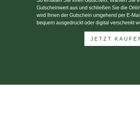
So erhalten Sie Ihren Gutschein: Wählen Sie 
Gutscheinwert aus und schließen Sie die Onli
wird Ihnen der Gutschein umgehend per E-Mai
bequem ausgedruckt oder digital verschenkt w
JETZT KAUFE
KONTAKT
Dr. Reinhard Wegner
Diplom Geograf
Gepr. Pilzsachverständiger (DGfM)