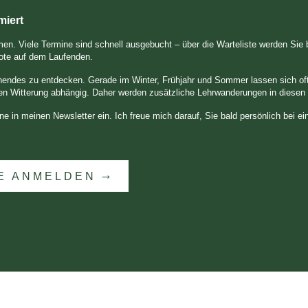
miert
. Viele Termine sind schnell ausgebucht – über die Warteliste werden Sie ben
ote auf dem Laufenden.
endes zu entdecken. Gerade im Winter, Frühjahr und Sommer lassen sich oft 
llen Witterung abhängig. Daher werden zusätzliche Lehrwanderungen in diesen Z
e in meinen Newsletter ein. Ich freue mich darauf, Sie bald persönlich bei e
TE ANMELDEN