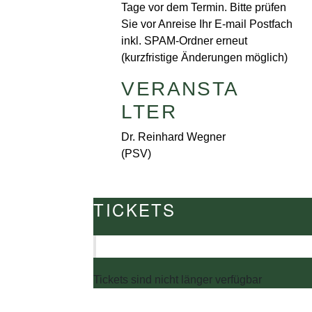
Tage vor dem Termin. Bitte prüfen
Sie vor Anreise Ihr E-mail Postfach
inkl. SPAM-Ordner erneut
(kurzfristige Änderungen möglich)
VERANSTA
LTER
Dr. Reinhard Wegner
(PSV)
TICKETS
Die unten stehende Nummer beinhaltet Tickets für die
die Ticketsanzahl verändert werden.
Tickets sind nicht länger verfügbar