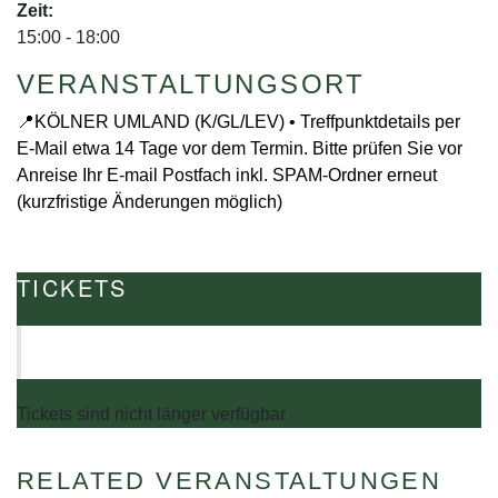
Zeit:
15:00 - 18:00
VERANSTALTUNGSORT
📍KÖLNER UMLAND (K/GL/LEV) • Treffpunktdetails per
E-Mail etwa 14 Tage vor dem Termin. Bitte prüfen Sie vor
Anreise Ihr E-mail Postfach inkl. SPAM-Ordner erneut
(kurzfristige Änderungen möglich)
TICKETS
Die unten stehende Nummer beinhaltet Tickets für diese Veranstaltung aus dem
Warenkorb. Durch einen Klick auf "Tickets kaufen" können vorhandene
Teilnehmerinformationen bearbeitet sowie die Ticketsanzahl verändert werden.
Tickets sind nicht länger verfügbar
RELATED VERANSTALTUNGEN