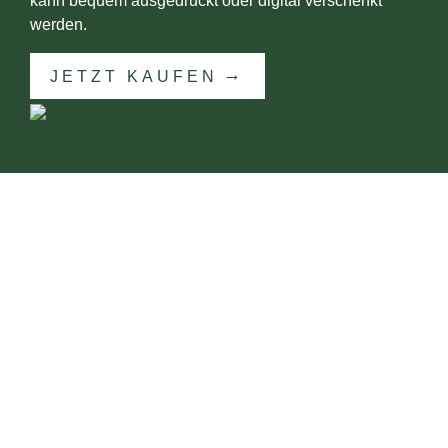
kann bequem ausgedruckt oder digital verschenkt
werden.
JETZT KAUFEN
KONTAKT
Dr. Reinhard Wegner
Diplom Geograf
Gepr. Pilzsachverständiger (DGfM)
Pilzberater (BMG)
PilzCoach & PilzCoach-Ausbilder
(DGfM)
Gepr. Feldmykologe Stufe 1 & 2 (DGfM)