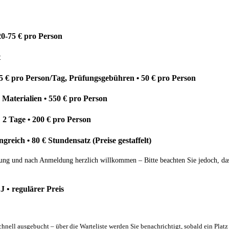
20-75 € pro Person
t
5 € pro Person/Tag, Prüfungsgebühren
50
€ pro Person
•
 Materialien
550 € pro Person
•
: 2 Tage
200 € pro Person
•
ngreich
80
€ Stundensatz (Preise gestaffelt)
•
g und nach Anmeldung herzlich willkommen – Bitte beachten Sie jedoch, dass d
 J
•
regulärer Preis
hnell ausgebucht – über die Warteliste werden Sie benachrichtigt, sobald ein Plat