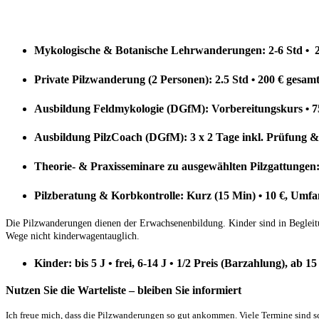
Mykologische & Botanische Lehrwanderungen:
2-6 Std
•
Private Pilzwanderung (2 Personen): 2.5 Std
200 € gesam
•
Ausbildung Feldmykologie (DGfM): Vorbereitungskurs
7
•
Ausbildung PilzCoach (DGfM): 3 x 2 Tage inkl. Prüfung &
Theorie- & Praxisseminare zu ausgewählten Pilzgattungen
Pilzberatung & Korbkontrolle: Kurz (15 Min)
10
€, Umfa
•
Die Pilzwanderungen dienen der Erwachsenenbildung. Kinder sind in Begleitun
Wege nicht kinderwagentauglich.
Kinder: bis 5 J
•
frei,
6-14 J
•
1/2 Preis (Barzahlung), ab 15
Nutzen Sie die Warteliste – bleiben Sie informiert
Ich freue mich, dass die Pilzwanderungen so gut ankommen. Viele Termine sind sc