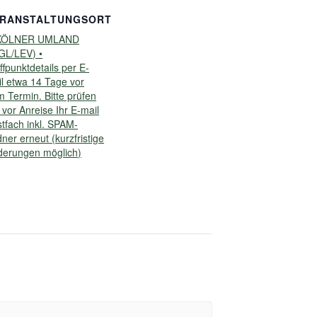
ERANSTALTUNGSORT
KÖLNER UMLAND
GL/LEV) •
ffpunktdetails per E-
l etwa 14 Tage vor
 Termin. Bitte prüfen
 vor Anreise Ihr E-mail
tfach inkl. SPAM-
ner erneut (kurzfristige
derungen möglich)