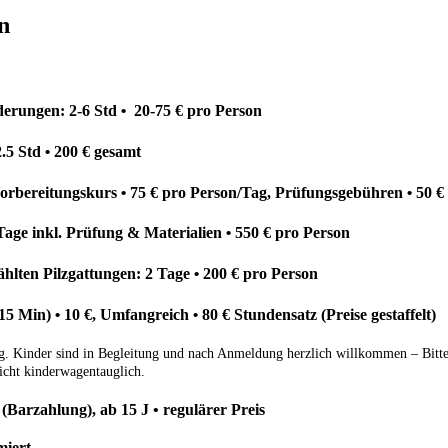
n
derungen:
2-6 Std
20-75 € pro Person
•
2.5 Std
200 € gesamt
•
orbereitungskurs
75 € pro Person/Tag, Prüfungsgebühren
50
€
•
•
Tage inkl. Prüfung & Materialien
550 € pro Person
•
hlten Pilzgattungen: 2 Tage
200 € pro Person
•
(15 Min)
10
€, Umfangreich
80
€ Stundensatz (Preise gestaffelt)
•
•
 Kinder sind in Begleitung und nach Anmeldung herzlich willkommen – Bitte be
icht kinderwagentauglich.
 (Barzahlung), ab 15 J
•
regulärer Preis
miert