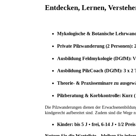
Entdecken, Lernen, Verstehe
Mykologische & Botanische Lehrwan
Private Pilzwanderung (2 Personen): 
Ausbildung Feldmykologie (DGfM): V
Ausbildung PilzCoach (DGfM): 3 x 2 
Theorie- & Praxisseminare zu ausgewä
Pilzberatung & Korbkontrolle: Kurz 
Die Pilzwanderungen dienen der Erwachsenenbildung.
kindgerecht aufbereitet sind. Zudem sind die Wege n
Kinder: bis 5 J
•
frei,
6-14 J
•
1/2 Preis
Nutzen Sie die Warteliste – bleiben Sie infor