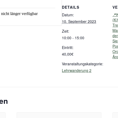
DETAILS
V
 nicht länger verfügbar
📍
Datum:
(K/
10. September 2023
Tre
Mai
Zeit:
dem
10:00 - 15:00
Sie
Pos
Eintritt:
Ord
40,00€
Än
Veranstaltungskategorie:
Lehrwanderung 2
gen