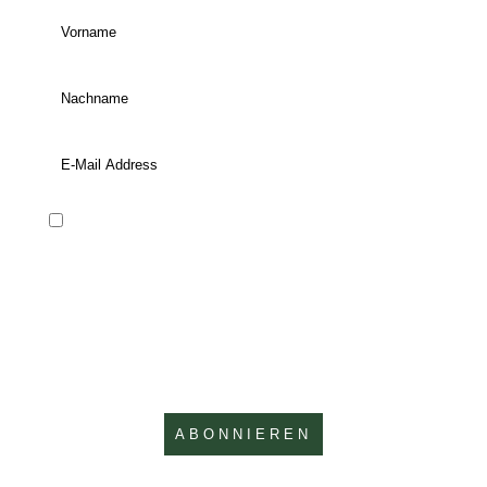
Ja, ich stimme zu, den Newsletter von
Pilzwanderungen zu erhalten. Mir ist bekannt,
dass ich diese Benachrichtigungen jederzeit
abbestellen kann. Weitere Informationen zum
Abbestellen und zum Schutz meiner Privatsphäre
habe ich in der
Datenschutzbedingung
zur
Kenntnis genommen.