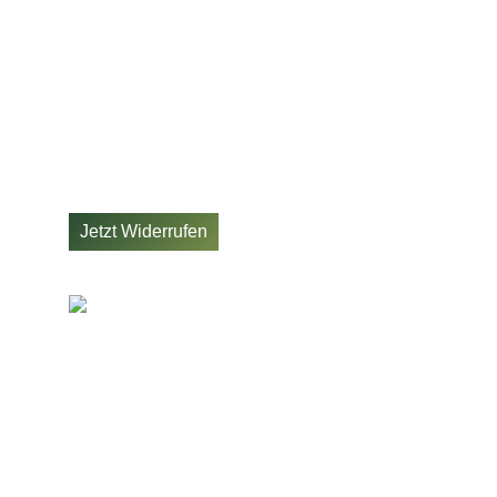
Termine
Über mich
Datenschutz
Impressum
AGB
Widerrufsbelehrung
Jetzt Widerrufen
JETZT UNSEREN
NEWSLETTER
ABONNIEREN