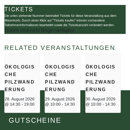
TICKETS
Die unten stehende Nummer beinhaltet Tickets für diese Veranstaltung aus dem
Warenkorb. Durch einen Klick auf "Tickets kaufen" können vorhandene
Teilnehmerinformationen bearbeitet sowie die Ticketsanzahl verändert werden.
Tickets sind nicht länger verfügbar
RELATED VERANSTALTUNGEN
ÖKOLOGIS
ÖKOLOGIS
ÖKOLOGIS
CHE
CHE
CHE
PILZWAND
PILZWAND
PILZWAND
ERUNG
ERUNG
ERUNG
28. August 2026
29. August 2026
30. August 2026
@ 14:30
-
19:00
@ 10:00
-
14:30
@ 10:00
-
14:30
GUTSCHEINE