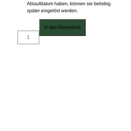
Ablaufdatum haben, können sie beliebig
später eingelöst werden.
Gutschein Pilzwanderung 50€ Menge
In den Warenkorb
KONTAKT
Dr. Reinhard Wegner
Diplom Geograf
Gepr. Pilzsachverständiger (DGfM)
Pilzberater (BMG)