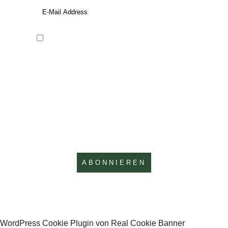
Ja, ich stimme zu, den Newsletter von
Pilzwanderungen zu erhalten. Mir ist
bekannt, dass ich diese
Benachrichtigungen jederzeit abbestellen
kann. Weitere Informationen zum
Abbestellen und zum Schutz meiner
Privatsphäre habe ich in der
Datenschutzbedingung
zur Kenntnis
genommen.
Copyright © 2021 - 2023 Dr. Reinhard
Wegner. All Rights Reserverd
WordPress Cookie Plugin von Real Cookie Banner